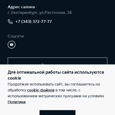
Адрес салонa
г. Екатеринбург, ул.Расточная, 38
+7 (343) 372-77-77
Соцсети
Заказать звонок
Для оптимальной работы сайта используются
cookie
Продолжая использовать сайт, вы соглашаетесь на
© 2026 Юридические лица ООО «Уникум плюс» (Фактический
адрес: г. Екатеринбург, ул.Расточная, 38; Телефон: +7 (343) 372-
обработку
cookie-файлов
в том числе, с
77-77; ИНН: 6659210642; ОГРН: 1106659011502), ООО «Киа
использованием метрических программ на условиях
Россия и СНГ» (Фактический адрес: г.Москва, Валовая 26;
Телефон: 8 800 301 08 80; ИНН: 7728674093; ОГРН:
Политики
5087746291760) ведут деятельность на территории РФ в
соответствии с законодательством РФ. Реализуемые товары
доступны к получению на территории РФ. Информация о