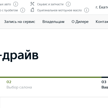
ых авто
Сервис и запчасти
г. Ека
 с пробегом
Оригинальное моторное масло
Запись на сервис
Владельцам
О Дилере
Конта
т-драйв
02
03
Выбор салона
Ва