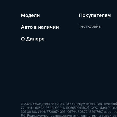
Модели
Покупателям
Тест-драйв
Авто в наличии
О Дилере
© 2026 Юридические лица ООО «Уникум плюс» (Фактический ад
77; ИНН: 6659210642; ОГРН: 1106659011502), ООО «Киа Россия
301 08 80; ИНН: 7728674093; ОГРН: 5087746291760) ведут де
РФ. Реализуемые товары доступны к получению на территор