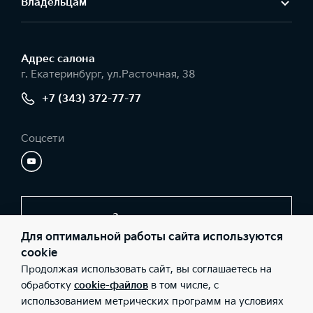
Владельцам
Адрес салонa
г. Екатеринбург, ул.Расточная, 38
+7 (343) 372-77-77
Соцсети
Заказать звонок
Для оптимальной работы сайта используются
cookie
Продолжая использовать сайт, вы соглашаетесь на
© 2026 Юридические лица ООО «Уникум плюс» (Фактический
адрес: г. Екатеринбург, ул.Расточная, 38; Телефон: +7 (343) 372-
обработку
cookie-файлов
в том числе, с
77-77; ИНН: 6659210642; ОГРН: 1106659011502), ООО «Киа
использованием метрических программ на условиях
Россия и СНГ» (Фактический адрес: г.Москва, Валовая 26;